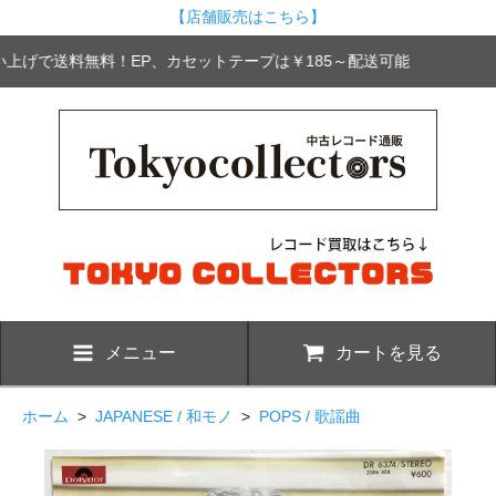
【店舗販売はこちら】
買い上げで送料無料！EP、カセットテープは￥185～配送可能
メニュー
カートを見る
ホーム
>
JAPANESE / 和モノ
>
POPS / 歌謡曲