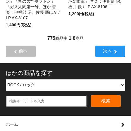
ン」「空の大怪獣ラドン」
球防衛軍」 音楽：伊福部 昭、
「ガス人間第一号」ほか 音
石井 歓 / LP AX-8106
楽：伊福部 昭、佐藤 勝ほか /
1,200円(税込)
LP AX-8107
1,400円(税込)
775
1
8
商品中
-
商品
前へ
次へ
ほかの商品を探す
検索
ホーム