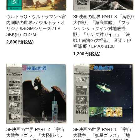
ウルトラQ・ウルトラマン <宮
SF映画の世界 PART 3 「緯度0
内國郎の世界> / ウルトラ・オ
大作戦」「海底軍艦」「フラ
リジナルBGMシリーズ / LP
ンケンシュタイン対地底怪
SKK(H)-2127M
獣」「サンダ対ガイラ」「決
戦！南海の大怪獣」 音楽：伊
2,800円(税込)
福部 昭 / LP AX-8108
1,200円(税込)
SF映画の世界 PART 2 「宇宙
SF映画の世界 PART 1 「宇宙
大戦争ドゴラ」「大怪獣バラ
大戦争」「妖星ゴラス」「地