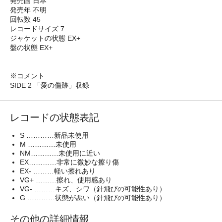
発売国 日本
発売年 不明
回転数 45
レコードサイズ 7
ジャケットの状態 EX+
盤の状態 EX+
※コメント
SIDE 2 「愛の傷跡」収録
レコードの状態表記
S …………新品未使用
M …………未使用
NM…………未使用に近い
EX…………非常に微妙な擦り傷
EX- ………軽い擦れあり
VG+ ………擦れ、使用感あり
VG- ………キズ、シワ（針飛びの可能性あり）
G …………状態が悪い（針飛びの可能性あり）
その他の詳細情報