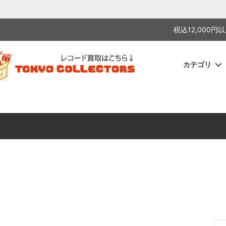
税込12,000円以上お買い上げ
カテゴリ
ESE / 和モノ
シングル
JAZZ / ジャズ
12inch / 12インチ
/ ポップス
apanese sleeve）/ 帯
HIPHOP / ヒップホップ
SEALED / 未開封
D / ワールドミュージック
PUNK HARDCORE / パンク 
B
IC / クラシック
カセットテープ
F
J
N
R