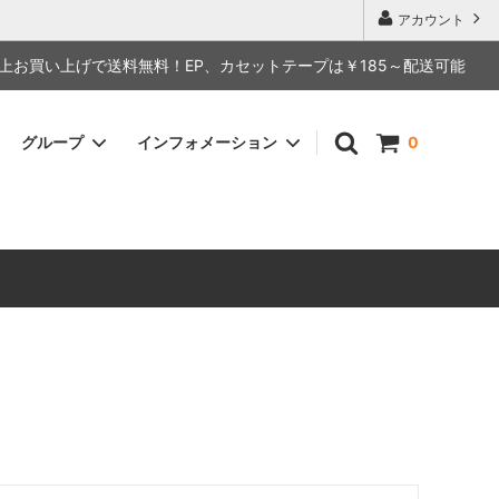
アカウント
で送料無料！EP、カセットテープは￥185～配送可能
グループ
インフォメーション
0
SOUL FUNK / ソウル ファンク
7inch / 7インチ
CLUB DANCE / クラブダンス
RARE / レア盤
ハードコア
OST / サウンドトラック
C
CD
G
K
O
S