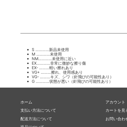
S …………新品未使用
M …………未使用
NM…………未使用に近い
EX…………非常に微妙な擦り傷
EX- ………軽い擦れあり
VG+ ………擦れ、使用感あり
VG- ………キズ、シワ（針飛びの可能性あり）
G …………状態が悪い（針飛びの可能性あり）
ホーム
アカウント
支払い方法について
カートを見
配送方法について
お問い合わ
返品について