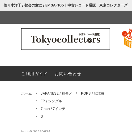
//商品詳細ページ
佐々木洋子 / 都会の空に / EP 3A-105｜中古レコード通販 東京コレクターズ
ROCK / ロック
LP / アルバム
【亀戸店 店舗販売のお知らせ】
JAPAN
EP / 
PSYCHE PROGRE / サイケ プログレ
10inch / 10インチ
POPS 
OBI （j
ご利用ガイド
お問い合わせ
BLUES / ブルース
COMPILATION / コンピレーション
WORL
A
ホーム
JAPANESE / 和モノ
POPS / 歌謡曲
INDIES / インディーズ
D
CLASS
E
EP / シングル
DVD / Bru-ray
H
その他
I
7inch / 7インチ
S
L
M
P
Q
kptta9_20260624