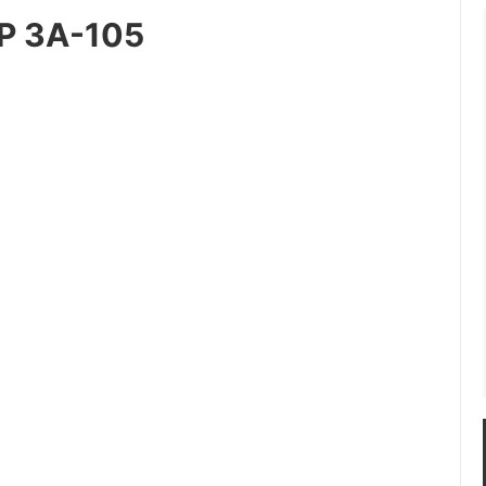
 3A-105
V
Z