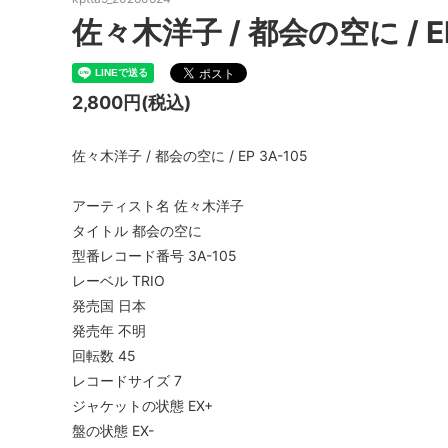
佐々木洋子 / 都会の空に / EP
T
U
X
Y
2,800円(税込)
佐々木洋子 / 都会の空に / EP 3A-105
アーティスト名 佐々木洋子
タイトル 都会の空に
型番レコード番号 3A-105
レーベル TRIO
発売国 日本
発売年 不明
回転数 45
レコードサイズ 7
ジャケットの状態 EX+
盤の状態 EX-