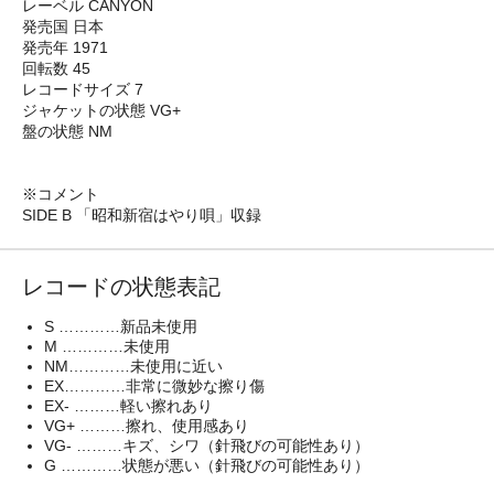
レーベル CANYON
発売国 日本
発売年 1971
回転数 45
レコードサイズ 7
ジャケットの状態 VG+
盤の状態 NM
※コメント
SIDE B 「昭和新宿はやり唄」収録
レコードの状態表記
S …………新品未使用
M …………未使用
NM…………未使用に近い
EX…………非常に微妙な擦り傷
EX- ………軽い擦れあり
VG+ ………擦れ、使用感あり
VG- ………キズ、シワ（針飛びの可能性あり）
G …………状態が悪い（針飛びの可能性あり）