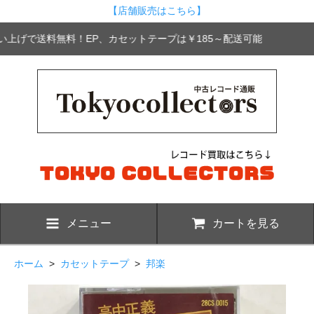
【店舗販売はこちら】
買い上げで送料無料！EP、カセットテープは￥185～配送可能
メニュー
カートを見る
ホーム
>
カセットテープ
>
邦楽